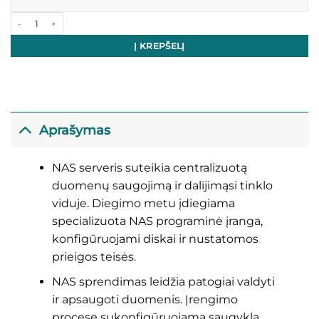
produkto kiekis: NAS [duomenų talpyklos] diegimas
Į KREPŠELĮ
Aprašymas
NAS serveris suteikia centralizuotą
duomenų saugojimą ir dalijimąsi tinklo
viduje. Diegimo metu įdiegiama
specializuota NAS programinė įranga,
konfigūruojami diskai ir nustatomos
prieigos teisės.
NAS sprendimas leidžia patogiai valdyti
ir apsaugoti duomenis. Įrengimo
procese sukonfigūruojama saugykla,