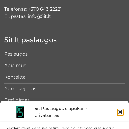
Telefonas:
+370 643 22221
El. paštas:
info@5it.lt
5it.lt paslaugos
Paslaugos
Apie mus
Kontaktai
Apmokėjimas
Grąžinimas
5it Paslaugos slapukai ir
privatumas
Rekvizitai
Siekdami teikti geriausią patirtį, įrenginio informacijai saugoti ir