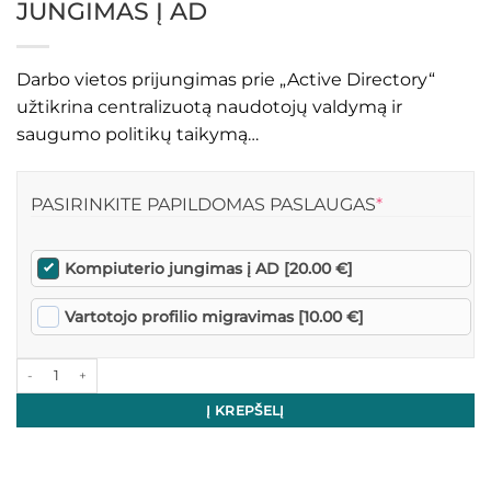
JUNGIMAS Į AD
Darbo vietos prijungimas prie „Active Directory“
užtikrina centralizuotą naudotojų valdymą ir
saugumo politikų taikymą…
(REQUIRED)
PASIRINKITE PAPILDOMAS PASLAUGAS
*
Kompiuterio jungimas į AD [20.00 €]
Vartotojo profilio migravimas [10.00 €]
produkto kiekis: Kompiuterinės darbo vietos jungimas į AD
Į KREPŠELĮ