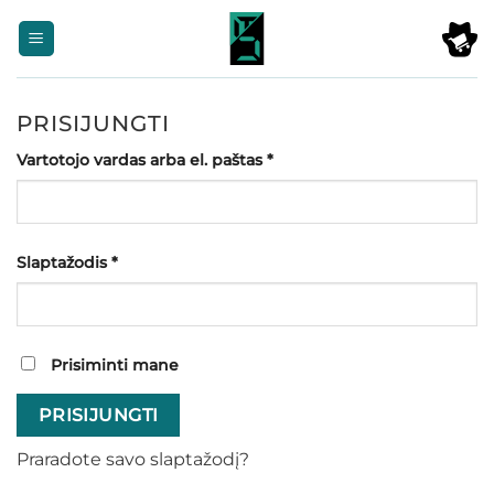
Skip
to
content
PRISIJUNGTI
Privalomas
Vartotojo vardas arba el. paštas
*
Privalomas
Slaptažodis
*
Prisiminti mane
PRISIJUNGTI
Praradote savo slaptažodį?