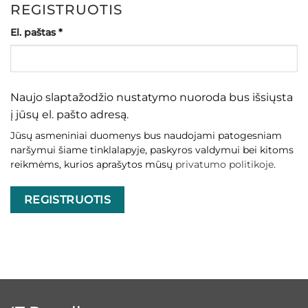
REGISTRUOTIS
Privalomas
El. paštas
*
Naujo slaptažodžio nustatymo nuoroda bus išsiųsta
į jūsų el. pašto adresą.
Jūsų asmeniniai duomenys bus naudojami patogesniam
naršymui šiame tinklalapyje, paskyros valdymui bei kitoms
reikmėms, kurios aprašytos mūsų
privatumo politikoje
.
REGISTRUOTIS