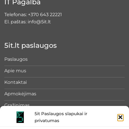
IT Pagalba
Telefonas:
+370 643 22221
El. paštas:
info@5it.lt
5it.lt paslaugos
Paslaugos
Apie mus
Kontaktai
Apmokėjimas
Grąžinimas
5it Paslaugos slapukai ir
privatumas
Rekvizitai