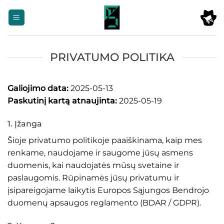
Skip
to
content
PRIVATUMO POLITIKA
Galiojimo data:
2025-05-13
Paskutinį kartą atnaujinta:
2025-05-19
1. Įžanga
Šioje privatumo politikoje paaiškinama, kaip mes
renkame, naudojame ir saugome jūsų asmens
duomenis, kai naudojatės mūsų svetaine ir
paslaugomis. Rūpinamės jūsų privatumu ir
įsipareigojame laikytis Europos Sąjungos Bendrojo
duomenų apsaugos reglamento (BDAR / GDPR).