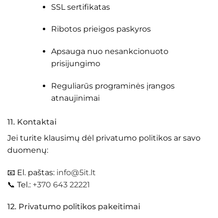
SSL sertifikatas
Ribotos prieigos paskyros
Apsauga nuo nesankcionuoto
prisijungimo
Reguliarūs programinės įrangos
atnaujinimai
11. Kontaktai
Jei turite klausimų dėl privatumo politikos ar savo
duomenų:
📧 El. paštas:
info@5it.lt
📞 Tel.:
+370 643 22221
12. Privatumo politikos pakeitimai