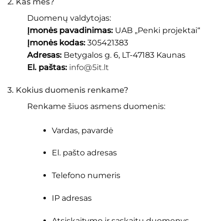
2. Kas mes?
Duomenų valdytojas:
Įmonės pavadinimas:
UAB „Penki projektai“
Įmonės kodas:
305421383
Adresas:
Betygalos g. 6, LT-47183 Kaunas
El. paštas:
info@5it.lt
3. Kokius duomenis renkame?
Renkame šiuos asmens duomenis:
Vardas, pavardė
El. pašto adresas
Telefono numeris
IP adresas
Atsiskaitymo ir sąskaitų duomenys