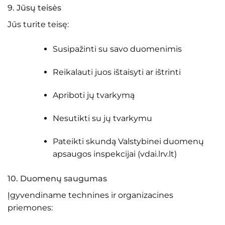
9. Jūsų teisės
Jūs turite teisę:
Susipažinti su savo duomenimis
Reikalauti juos ištaisyti ar ištrinti
Apriboti jų tvarkymą
Nesutikti su jų tvarkymu
Pateikti skundą Valstybinei duomenų
apsaugos inspekcijai (vdai.lrv.lt)
10. Duomenų saugumas
Įgyvendiname technines ir organizacines
priemones: